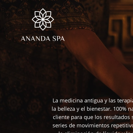
Skip
to
main
content
La medicina antigua y las terap
la belleza y el bienestar. 100% 
cliente para que los resultados
series de movimientos repetitivo