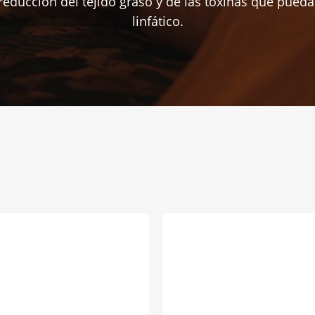
 reducción del tejido graso y de las toxinas que pued
linfático.