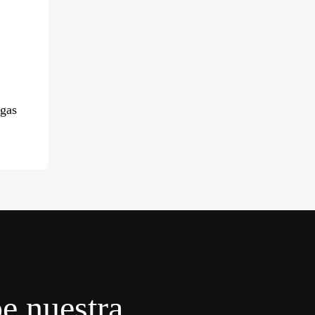
lgas
e nuestra