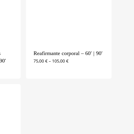
s
Reafirmante corporal – 60′ | 90′
90′
75,00
€
–
105,00
€