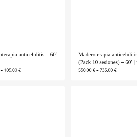
terapia anticelulitis – 60′
Maderoterapia anticeluliti
(Pack 10 sesiones) – 60′ | 
–
105,00
€
550,00
€
–
735,00
€