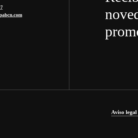
57
nove
pabcn.com
prom
Aviso legal