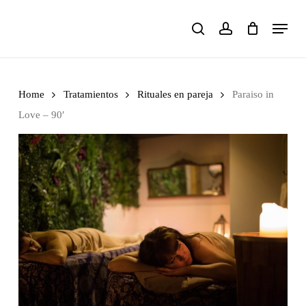
Skip
Menu
to
search
account
main
content
Home
Tratamientos
Rituales en pareja
Paraiso in
Love – 90′