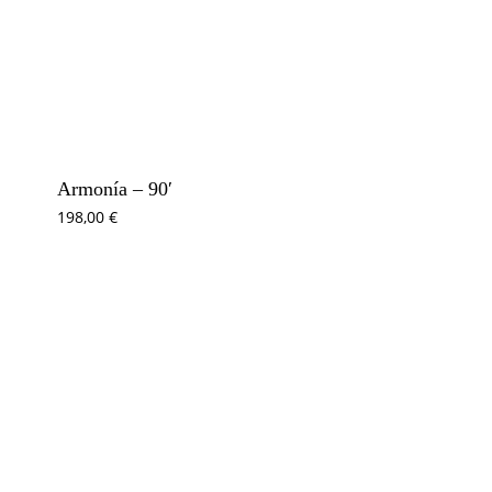
Armonía – 90′
198,00
€